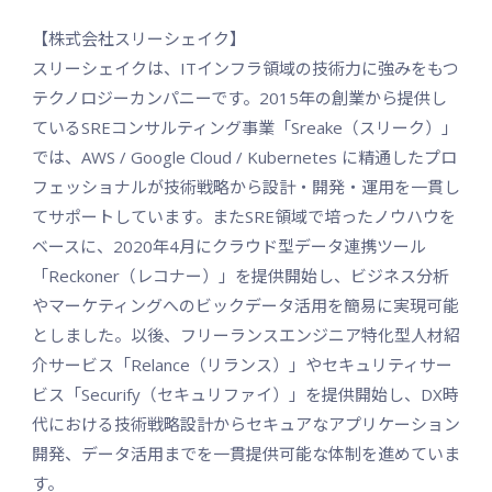
【株式会社スリーシェイク】
スリーシェイクは、ITインフラ領域の技術力に強みをもつ
テクノロジーカンパニーです。2015年の創業から提供し
ているSREコンサルティング事業「Sreake（スリーク）」
では、AWS / Google Cloud / Kubernetes に精通したプロ
フェッショナルが技術戦略から設計・開発・運用を一貫し
てサポートしています。またSRE領域で培ったノウハウを
ベースに、2020年4月にクラウド型データ連携ツール
「Reckoner（レコナー）」を提供開始し、ビジネス分析
やマーケティングへのビックデータ活用を簡易に実現可能
としました。以後、フリーランスエンジニア特化型人材紹
介サービス「Relance（リランス）」やセキュリティサー
ビス「Securify（セキュリファイ）」を提供開始し、DX時
代における技術戦略設計からセキュアなアプリケーション
開発、データ活用までを一貫提供可能な体制を進めていま
す。