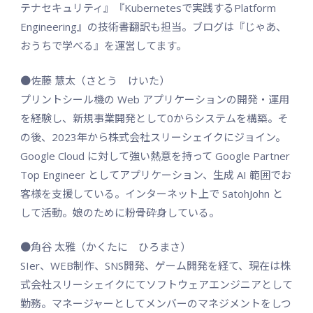
テナセキュリティ』『Kubernetesで実践するPlatform
Engineering』の技術書翻訳も担当。ブログは『じゃあ、
おうちで学べる』を運営してます。
●佐藤 慧太（さとう けいた）
プリントシール機の Web アプリケーションの開発・運用
を経験し、新規事業開発として0からシステムを構築。そ
の後、2023年から株式会社スリーシェイクにジョイン。
Google Cloud に対して強い熱意を持って Google Partner
Top Engineer としてアプリケーション、生成 AI 範囲でお
客様を支援している。インターネット上で SatohJohn と
して活動。娘のために粉骨砕身している。
●角谷 太雅（かくたに ひろまさ）
SIer、WEB制作、SNS開発、ゲーム開発を経て、現在は株
式会社スリーシェイクにてソフトウェアエンジニアとして
勤務。マネージャーとしてメンバーのマネジメントをしつ