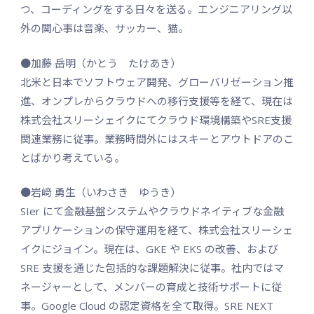
つ、コーディングをする日々を送る。エンジニアリング以
外の関心事は音楽、サッカー、猫。
●加藤 岳明（かとう たけあき）
北米と日本でソフトウェア開発、グローバリゼーション推
進、オンプレからクラウドへの移行支援等を経て、現在は
株式会社スリーシェイクにてクラウド環境構築やSRE支援
関連業務に従事。業務時間外にはスキーとアウトドアのこ
とばかり考えている。
●岩﨑 勇生（いわさき ゆうき）
SIer にて金融基盤システムやクラウドネイティブな金融
アプリケーションの保守運用を経て、株式会社スリーシェ
イクにジョイン。現在は、GKE や EKS の改善、および
SRE 支援を通じた包括的な課題解決に従事。社内ではマ
ネージャーとして、メンバーの育成と技術サポートに従
事。Google Cloud の認定資格を全て取得。SRE NEXT