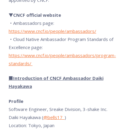
appointed by CNCF.
▼CNCF official website
・Ambassadors page:
https://www.cncf.io/people/ambassadors/
・Cloud Native Ambassador Program Standards of
Excellence page:
https://www.cncf.io/people/ambassadors/program-
standards/
■Introduction of CNCF Ambassador Daiki
Hayakawa
Profile
Software Engineer, Sreake Division, 3-shake Inc.
Daiki Hayakawa (
@bells17_
)
Location: Tokyo, Japan