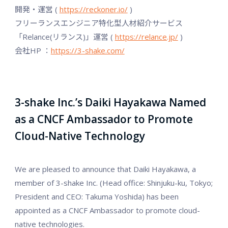
開発・運営 (
https://reckoner.io/
)
フリーランスエンジニア特化型人材紹介サービス
「Relance(リランス)」運営 (
https://relance.jp/
)
会社HP ：
https://3-shake.com/
3-shake Inc.’s Daiki Hayakawa Named
as a CNCF Ambassador to Promote
Cloud-Native Technology
We are pleased to announce that Daiki Hayakawa, a
member of 3-shake Inc. (Head office: Shinjuku-ku, Tokyo;
President and CEO: Takuma Yoshida) has been
appointed as a CNCF Ambassador to promote cloud-
native technologies.