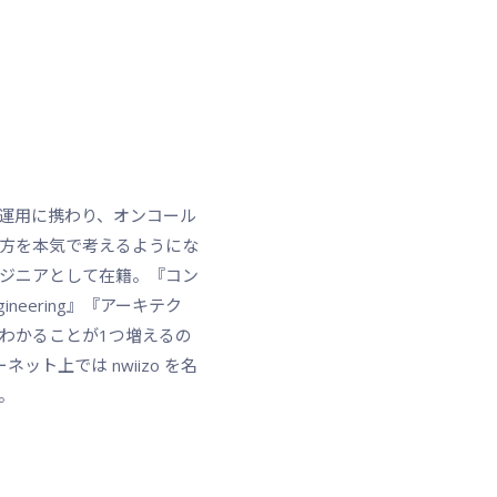
運用に携わり、オンコール
方を本気で考えるようにな
ジニアとして在籍。『コン
gineering』『アーキテク
わかることが1つ増えるの
ト上では nwiizo を名
。