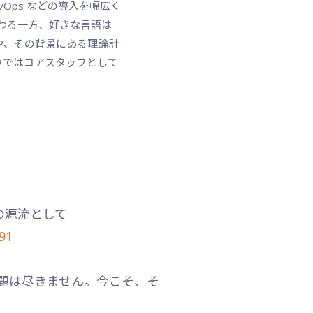
vOps などの導入を幅広く
発に携わる一方、好きな言語は
領域や、その背景にある理論計
りではコアスタッフとして
設計の源流として
91
題は尽きません。今こそ、そ