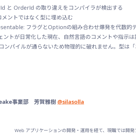
merId と OrderId の取り違えをコンパイラが検出する
: 制約をコメントではなく型に埋め込む
s Unrepresentable: フラグとOptionの組み合わせ爆
ジェントが日常化した現在、自然言語のコメントや指示
コンパイルが通らないため物理的に破れません。型は「
eake事業部 芳賀雅樹
@silasolla
Web アプリケーションの開発・運用を経て、現職では開