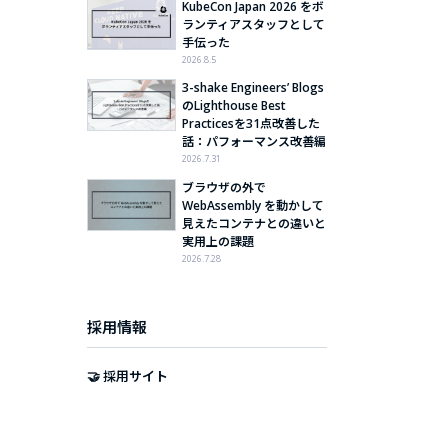
KubeCon Japan 2026 をボ
ランティアスタッフとして
手伝った
2026.8.5
3-shake Engineers’ Blogs
のLighthouse Best
Practicesを31点改善した
話：パフォーマンス改善編
2026.7.31
ブラウザの外で
WebAssembly を動かして
見えたコンテナとの違いと
実用上の課題
2026.7.28
採用情報
🤝 採用サイト