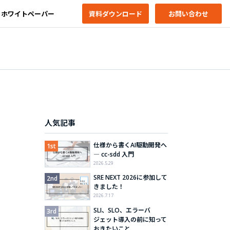
ホワイトペーパー
資料ダウンロード
お問い合わせ
人気記事
仕様から書くAI駆動開発へ
― cc-sdd 入門
2026.5.29
SRE NEXT 2026に参加して
きました！
2026.7.17
SLI、SLO、エラーバ
ジェット導入の前に知って
おきたいこと