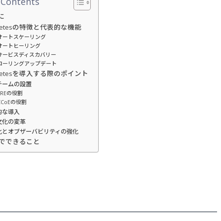
 Contents
に
ernetesの特徴と代表的な機能
オートスケーリング
オートヒーリング
サービスディスカバリー
ローリングアップデート
ernetesを導入する際のポイント
チームの設置
SREの役割
CCoEの役割
的な導入
文化の変革
化とオブザーバビリティの強化
akeでできること