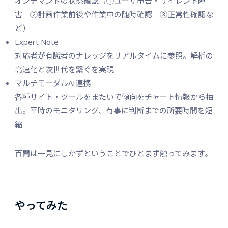
オンデマンドの状態確認（①ユーザ申告・サイレント障
害 ②計画作業前後や作業中の随時確認 ③正常性確認な
ど）
Expert Note
対応者が有識者のナレッジをリアルタイムに参照。解析の
高速化と次世代を繋ぐを実現
マルチモーダルAI連携
各種サイト・ツールをまたいで傾向をチャート情報から抽
出。平時のモニタリング、有事に判断までの所要時間を短
縮
百聞は一見にしかずということでひとまず触ってみます。
やってみた