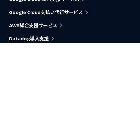
Google Cloud支払い代行サービス
AWS総合支援サービス
Datadog導入支援
Pagerduty
アプリケーション・アーキテクチャモダナイゼーション支
援
AI活用推進支援
データ分析内製化支援
データベース移行・改善支援
活用事例