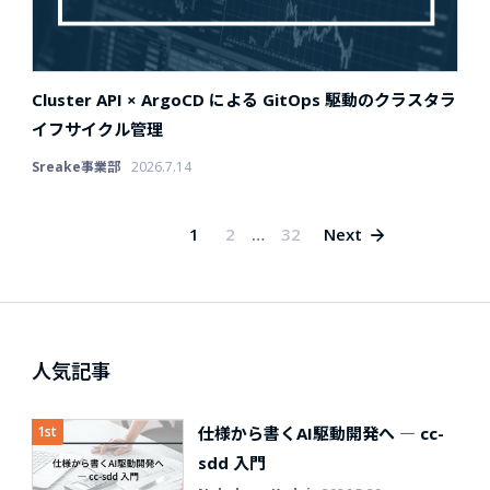
Cluster API × ArgoCD による GitOps 駆動のクラスタラ
イフサイクル管理
Sreake事業部
2026.7.14
1
2
…
32
Next
人気記事
仕様から書くAI駆動開発へ ― cc-
sdd 入門