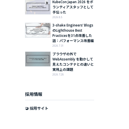
KubeCon Japan 2026 をボ
ランティアスタッフとして
手伝った
2026.8.5
3-shake Engineers’ Blogs
のLighthouse Best
Practicesを31点改善した
話：パフォーマンス改善編
2026.7.31
ブラウザの外で
WebAssembly を動かして
見えたコンテナとの違いと
実用上の課題
2026.7.28
採用情報
🤝 採用サイト