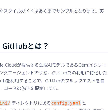
やスタイルガイドはあくまでサンプルとなります。実
for GitHubとは？
bはGoogle Cloudが提供する生成AIモデルであるGeminiシリー
グエージェントのうち、GitHubでの利用に特化した
or GitHubを利用することで、GitHubのプルリクエストを自
、コードの修正を提案します。
ディレクトリにある
と
ini/
config.yaml