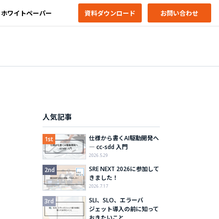
ホワイトペーパー
資料ダウンロード
お問い合わせ
人気記事
仕様から書くAI駆動開発へ
― cc-sdd 入門
2026.5.29
SRE NEXT 2026に参加して
きました！
2026.7.17
SLI、SLO、エラーバ
ジェット導入の前に知って
おきたいこと