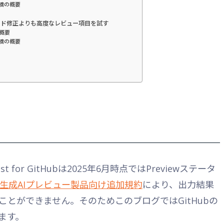
摘の概要
mdにコード修正よりも高度なレビュー項目を試す
 の概要
摘の概要
st for GitHubは2025年6月時点ではPreviewステータ
生成AIプレビュー製品向け追加規約
により、出力結果
とができません。そのためこのブログではGitHubの
ます。