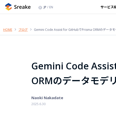
サービス
JP
EN
HOME
ブログ
Gemini Code Assist for GitHubでPrisma OR
Gemini Code Assis
ORMのデータモデ
Naoki Nakadate
2025.6.30