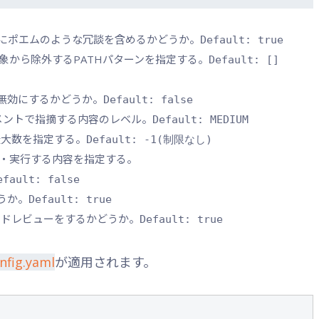
分にポエムのような冗談を含めるかどうか。
Default: true
象から除外するPATHパターンを指定する。
Default: []
ューを無効にするかどうか。
Default: false
コメントで指摘する内容のレベル。
Default: MEDIUM
最大数を指定する。
Default: -1(制限なし)
t時に表示・実行する内容を指定する。
efault: false
どうか。
Default: true
でコードレビューをするかどうか。
Default: true
nfig.yaml
が適用されます。