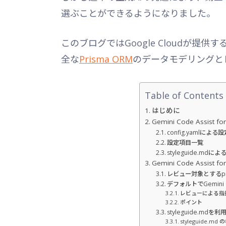
選ぶことができるようになりました。
このブログではGoogle Cloudが提供するGe
全な
Prisma ORM
のデータモデリングと
Table of Contents
はじめに
Gemini Code Assist f
config.yamlに
設定項目一覧
styleguide.m
Gemini Code Assis
レビュー対象とするpri
デフォルトでGemini 
レビューによる指
ポイント
styleguide.m
styleguide.md