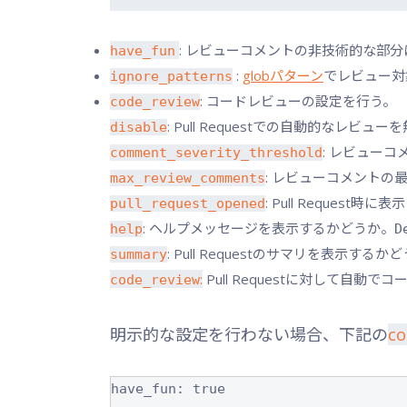
: レビューコメントの非技術的な部
have_fun
:
globパターン
でレビュー対
ignore_patterns
: コードレビューの設定を行う。
code_review
: Pull Requestでの自動的なレビ
disable
: レビュー
comment_severity_threshold
: レビューコメントの
max_review_comments
: Pull Reques
pull_request_opened
: ヘルプメッセージを表示するかどうか。
help
D
: Pull Requestのサマリを表示するか
summary
:
Pull Requestに対して自動
code_review
明示的な設定を行わない場合、下記の
co
have_fun: true
