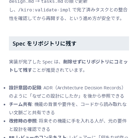
→
の順で更新
design.md
tasks.md
し、
で完了済みタスクとの整合
/kiro:validate-impl
性を確認してから再開する、という進め方が安全です。
Spec をリポジトリに残す
実装が完了した Spec は、
削除せずにリポジトリにコミッ
トして残す
ことが推奨されています。
設計意図の記録
: ADR（Architecture Decision Records）
のように「なぜこの設計にしたか」を後から参照できる
チーム共有
: 機能の背景や要件を、コードから読み取れな
い文脈ごと共有できる
改修時の参照
: 将来その機能に手を入れる人が、元の要件
と設計を確認できる
PR レビューのコンテキスト
: レビュアーに「何をなぜ作っ