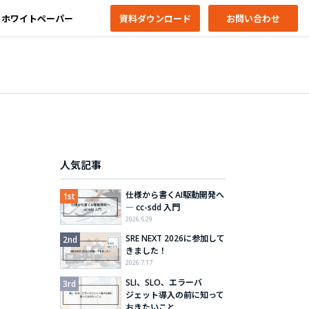
ホワイトペーパー
資料ダウンロード
お問い合わせ
人気記事
仕様から書くAI駆動開発へ
― cc-sdd 入門
2026.5.29
SRE NEXT 2026に参加して
きました！
2026.7.17
SLI、SLO、エラーバ
ジェット導入の前に知って
おきたいこと