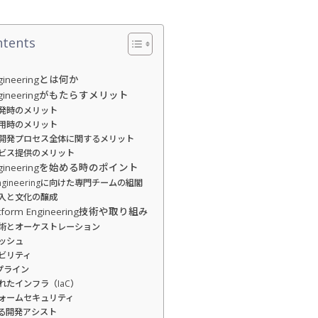
ntents
Engineeringとは何か
m Engineeringがもたらすメリット
発時のメリット
用時のメリット
開発プロセス全体に関するメリット
ビス提供のメリット
m Engineeringを始める時のポイント
m Engineeringに向けた専門チームの組閣
入と文化の醸成
tform Engineering技術や取り組み
術とオーケストレーション
ッシュ
ビリティ
イプライン
れたインフラ（IaC）
ォームセキュリティ
よる開発アシスト