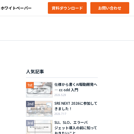
ホワイトペーパー
資料ダウンロード
お問い合わせ
人気記事
仕様から書くAI駆動開発へ
― cc-sdd 入門
2026.5.29
SRE NEXT 2026に参加して
きました！
2026.7.17
SLI、SLO、エラーバ
ジェット導入の前に知って
おきたいこと