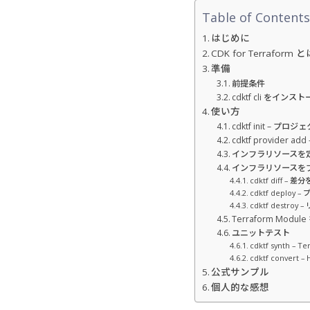
Table of Contents
はじめに
CDK for Terraform 
準備
前提条件
cdktf cli をインス
使い方
cdktf init – プ
cdktf provider
インフラリソースを
インフラリソースを
cdktf diff – 
cdktf deplo
cdktf destro
Terraform Modu
ユニットテスト
cdktf synth
cdktf convert
公式サンプル
個人的な感想