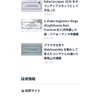
KubeCon Japan 2026 をボ
ランティアスタッフとして
手伝った
2026.8.5
3-shake Engineers’ Blogs
のLighthouse Best
Practicesを31点改善した
話：パフォーマンス改善編
2026.7.31
ブラウザの外で
WebAssembly を動かして
見えたコンテナとの違いと
実用上の課題
2026.7.28
採用情報
🤝 採用サイト