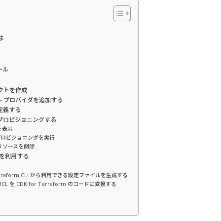
とは
トール
ロジェクトを作成
 add – プロバイダを追加する
定義する
プロビジョニングする
差分を表示
y – プロビジョニングを実行
y – リソースを削除
le を利用する
 – Terraform CLI から利用できる設定ファイルを生成する
 – HCL を CDK for Terraform のコードに変換する