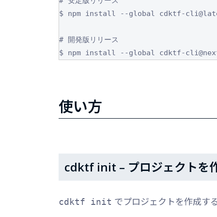
# 安定版リリース

$ npm install --global cdktf-cli@late
# 開発版リリース

使い方
cdktf init – プロジェクト
でプロジェクトを作成す
cdktf init