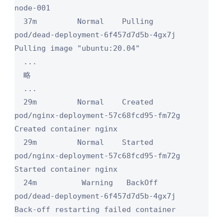
node-001

  37m         Normal    Pulling                   
pod/dead-deployment-6f457d7d5b-4gx7j    
Pulling image "ubuntu:20.04"

  ...

  略

  ...

  29m         Normal    Created                   
pod/nginx-deployment-57c68fcd95-fm72g   
Created container nginx

  29m         Normal    Started                   
pod/nginx-deployment-57c68fcd95-fm72g   
Started container nginx

  24m          Warning   BackOff             
pod/dead-deployment-6f457d7d5b-4gx7j    
Back-off restarting failed container