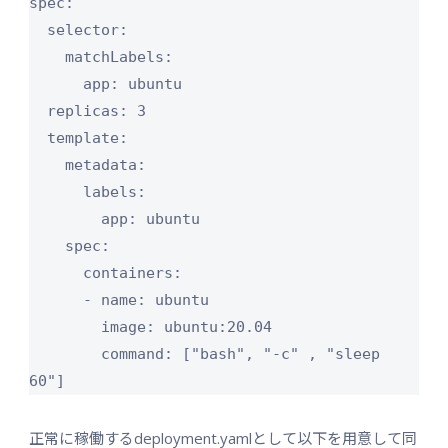
spec:

  selector:

    matchLabels:

      app: ubuntu

  replicas: 3

  template:

    metadata:

      labels:

        app: ubuntu

    spec:

      containers:

      - name: ubuntu

        image: ubuntu:20.04

        command: ["bash", "-c" , "sleep 
正常に稼働するdeployment.yamlとして以下を用意して同