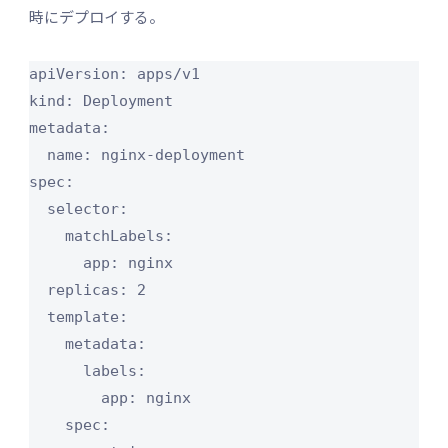
時にデプロイする。
apiVersion: apps/v1

kind: Deployment

metadata:

  name: nginx-deployment

spec:

  selector:

    matchLabels:

      app: nginx

  replicas: 2

  template:

    metadata:

      labels:

        app: nginx

    spec:
