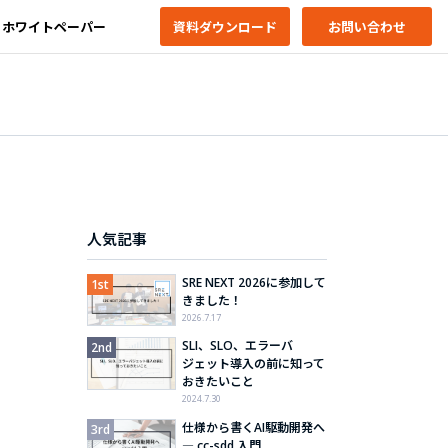
ホワイトペーパー
資料ダウンロード
お問い合わせ
人気記事
SRE NEXT 2026に参加して
きました！
2026.7.17
SLI、SLO、エラーバ
ジェット導入の前に知って
おきたいこと
2024.7.30
仕様から書くAI駆動開発へ
― cc-sdd 入門