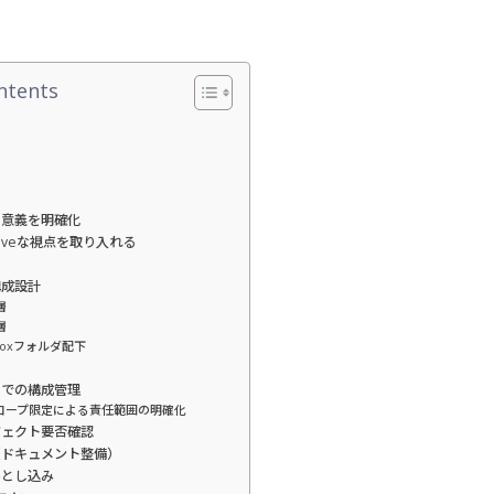
ntents
と意義を明確化
Nativeな視点を取り入れる
構成設計
層
層
dboxフォルダ配下
ormでの構成管理
スコープ限定による責任範囲の明確化
ジェクト要否確認
（ドキュメント整備）
落とし込み