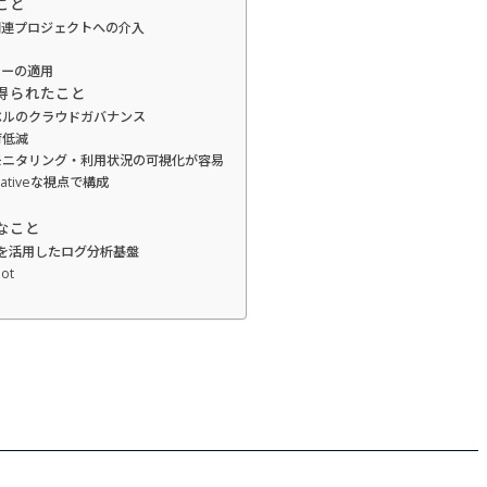
こと
関連プロジェクトへの介入
シーの適用
得られたこと
レベルのクラウドガバナンス
荷低減
トモニタリング・利用状況の可視化が容易
d Nativeな視点で構成
なこと
Runを活用したログ分析基盤
ot