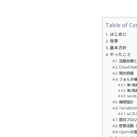
Table of Co
はじめに
背景
基本方針
やったこと
活動目標
Cloud 
現状把握
フォルダ
第1階
第2階
san
権限設計
Terraf
IaC
既存プロ
啓蒙活動
Opsへの