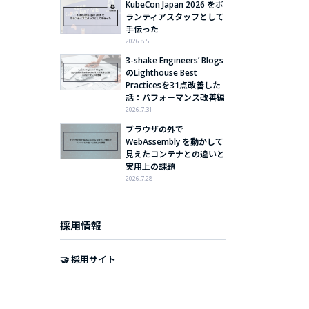
KubeCon Japan 2026 をボ
ランティアスタッフとして
手伝った
2026.8.5
3-shake Engineers’ Blogs
のLighthouse Best
Practicesを31点改善した
話：パフォーマンス改善編
2026.7.31
ブラウザの外で
WebAssembly を動かして
見えたコンテナとの違いと
実用上の課題
2026.7.28
採用情報
🤝 採用サイト