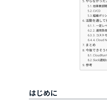
やらなかった
他事業部
CI/CD
組織ポリ
活動を通して
1. 一定
2. 運用負
3. コス
4. Clou
まとめ
今後できそう
Cloud
Slack通知b
参考
はじめに