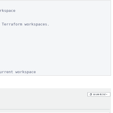
kspace

 current workspace