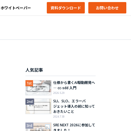
ホワイトペーパー
資料ダウンロード
お問い合わせ
人気記事
仕様から書くAI駆動開発へ
― cc-sdd 入門
2026.5.29
SLI、SLO、エラーバ
ジェット導入の前に知って
おきたいこと
2024.7.30
SRE NEXT 2026に参加して
きました！