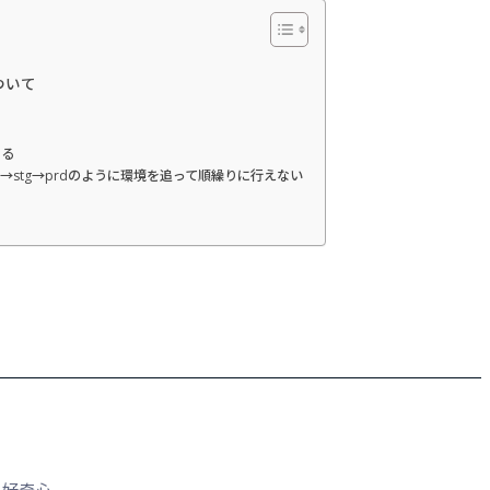
について
なる
→stg→prdのように環境を追って順繰りに行えない
う好奇心