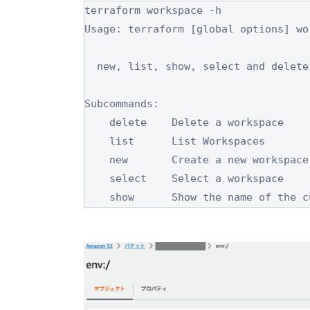
terraform workspace -h

Usage: terraform [global options] wor
  new, list, show, select and delete Terraform workspaces.

Subcommands:

    delete    Delete a workspace

    list      List Workspaces

    new       Create a new workspace

    select    Select a workspace

    show      Show the name of the