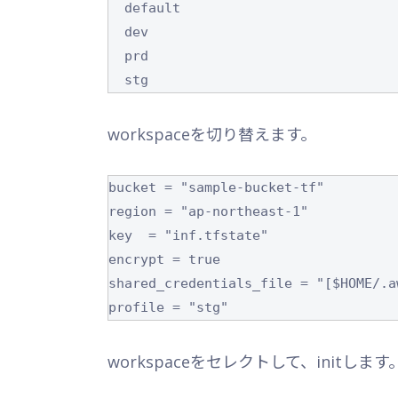
  default

  dev

  prd

  stg
workspaceを切り替えます。
bucket = "sample-bucket-tf"

region = "ap-northeast-1"

key  = "inf.tfstate"

encrypt = true

shared_credentials_file = "[$HOME/.a
profile = "stg"
workspaceをセレクトして、initします