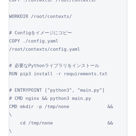
WORKDIR /root/contexts/

# Configをイメージにコピー

COPY ./config.yaml 
/root/contexts/config.yaml

# 必要なPythonライブラリをインストール

RUN pip3 install -r requirements.txt

# ENTRYPOINT ["python3", "main.py"]

# CMD nginx && python3 main.py

CMD mkdir -p /tmp/none              &&      
\

    cd /tmp/none                    &&      
\
