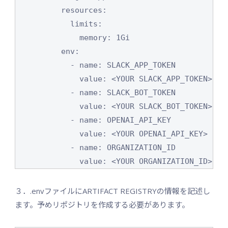
          resources:

            limits:

              memory: 1Gi

          env:

            - name: SLACK_APP_TOKEN

              value: <YOUR SLACK_APP_TOKEN>

            - name: SLACK_BOT_TOKEN

              value: <YOUR SLACK_BOT_TOKEN>

            - name: OPENAI_API_KEY

              value: <YOUR OPENAI_API_KEY>

            - name: ORGANIZATION_ID

              value: <YOUR ORGANIZATION_ID>
３．.envファイルにARTIFACT REGISTRYの情報を記述し
ます。予めリポジトリを作成する必要があります。