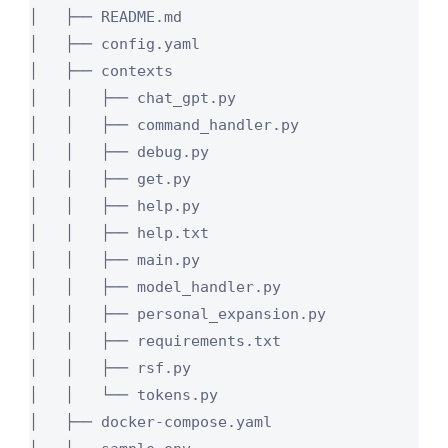
│   ├── README.md

│   ├── config.yaml

│   ├── contexts

│   │   ├── chat_gpt.py

│   │   ├── command_handler.py

│   │   ├── debug.py

│   │   ├── get.py

│   │   ├── help.py

│   │   ├── help.txt

│   │   ├── main.py

│   │   ├── model_handler.py

│   │   ├── personal_expansion.py

│   │   ├── requirements.txt

│   │   ├── rsf.py

│   │   └── tokens.py

│   ├── docker-compose.yaml
