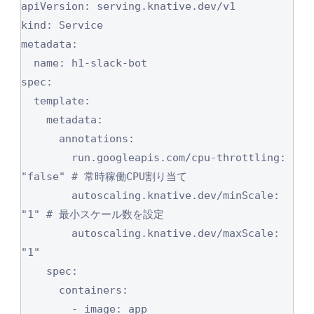
apiVersion: serving.knative.dev/v1

kind: Service

metadata:

  name: h1-slack-bot

spec:

  template:

    metadata:

      annotations:

        run.googleapis.com/cpu-throttling: 
"false" # 常時稼働CPU割り当て

        autoscaling.knative.dev/minScale: 
"1" # 最小スケール数を設定

        autoscaling.knative.dev/maxScale: 
"1"

    spec:

      containers:

        - image: app
