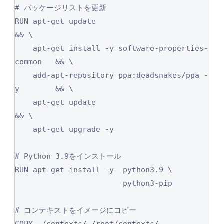
# パッケージリストを更新

RUN apt-get update                                  
&& \

    apt-get install -y software-properties-
common   && \

    add-apt-repository ppa:deadsnakes/ppa -
y        && \

    apt-get update                                  
&& \

    apt-get upgrade -y

# Python 3.9をインストール

RUN apt-get install -y  python3.9 \

                        python3-pip

# コンテキストをイメージにコピー

COPY ./contexts/ /root/contexts/
