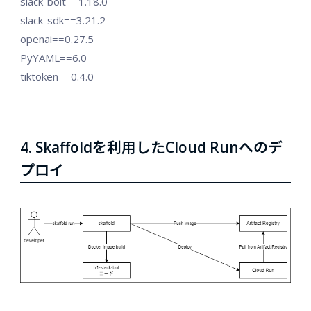
slack-bolt==1.18.0
slack-sdk==3.21.2
openai==0.27.5
PyYAML==6.0
tiktoken==0.4.0
4. Skaffoldを利用したCloud Runへのデ
プロイ