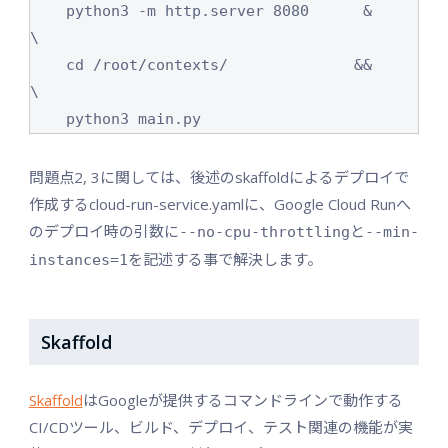
    python3 -m http.server 8080      &      
\

    cd /root/contexts/              &&      
\

    python3 main.py
問題点2, 3に関しては、後述のskaffoldによるデプロイで
作成するcloud-run-service.yamlに、Google Cloud Runへ
のデプロイ時の引数に
と
--no-cpu-throttling
--min-
を記述する事で解決します。
instances=1
Skaffold
Skaffold
はGoogleが提供するコマンドラインで動作する
CI/CDツール、ビルド、デプロイ、テスト関連の機能が実