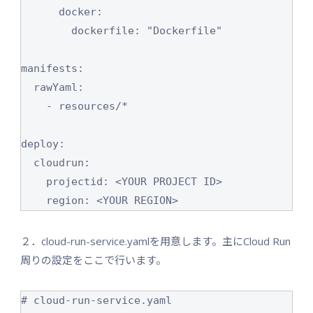
      docker:

        dockerfile: "Dockerfile"

manifests:

  rawYaml:

    - resources/*

deploy:

  cloudrun:

    projectid: <YOUR PROJECT ID>

    region: <YOUR REGION>
２．cloud-run-service.yamlを用意します。主にCloud Run
周りの設定をここで行います。
# cloud-run-service.yaml
